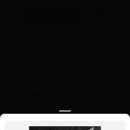
Privacy notice
ДНК-тесты на родство
ДНК-тест на материнство
ДНК-тест на родство по Y-хромосоме
Этническое происхождение
ДНК-тест на этническое происхождение в
ДНК-тест на родство по Y-хромосоме
Другие важные тесты
ДНК-тесты на установление родства
Дедушка/бабушка — внук/внучка
Полезная информация
О компании