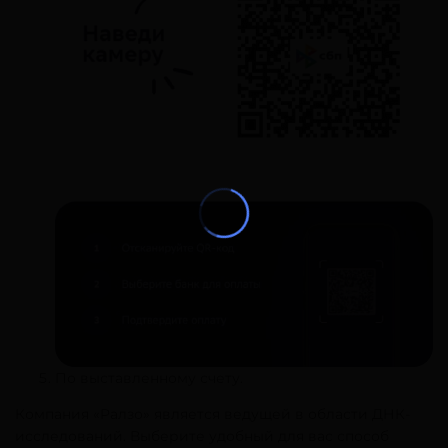
По выставленному счету.
Компания «Ралзо» является ведущей в области ДНК-
исследований. Выберите удобный для вас способ